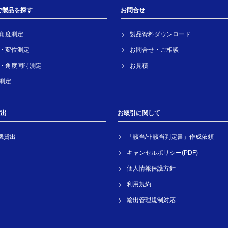
で製品を探す
お問合せ
角度測定
製品資料ダウンロード
・変位測定
お問合せ・ご相談
・角度同時測定
お見積
測定
貸出
お取引に関して
機貸出
「該当/非該当判定書」作成依頼
キャンセルポリシー(PDF)
個人情報保護方針
利用規約
輸出管理規制対応