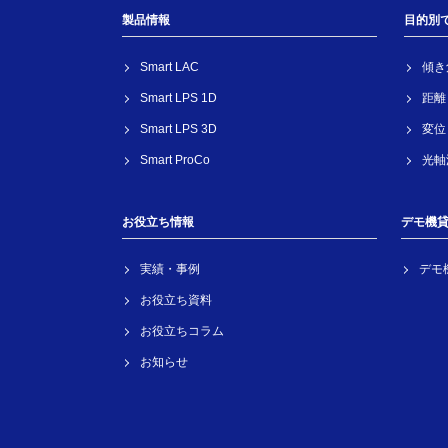
製品情報
目的別
Smart LAC
傾き
Smart LPS 1D
距離
Smart LPS 3D
変位
Smart ProCo
光軸
お役立ち情報
デモ機
実績・事例
デモ
お役立ち資料
お役立ちコラム
お知らせ