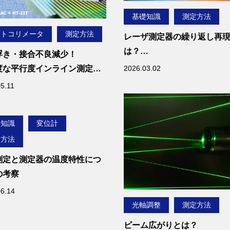
の記事でわかること】
基礎知識
測定方法
ーザ変位計で振動を測定
仕組み
ートコリメータ
測定方法
レーザ測定器の繰り返し再
動を安定して測定するた
は？
浮き・接合不良減少！
ポイント
悪化する原因と改善方法を
2026.03.02
度な平行度インライン測定の
位データから振動の周波
5.11
めるFFT解析の基礎
動測定に適したレーザ変
の選び方
礎知識
変位計
定方法
測定と測定器の温度特性につ
の考察
06.14
光軸調整
測定方法
ビーム広がりとは？