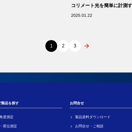
コリメート光を簡単に計測
法を解説
2025.01.22
1
2
3
で製品を探す
お問合せ
角度測定
製品資料ダウンロード
・変位測定
お問合せ・ご相談