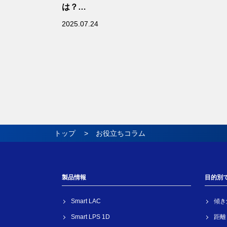
は？
Smart LACを用いた測定方法を解
2025.07.24
説
トップ
お役立ちコラム
製品情報
目的別
Smart LAC
傾き
Smart LPS 1D
距離