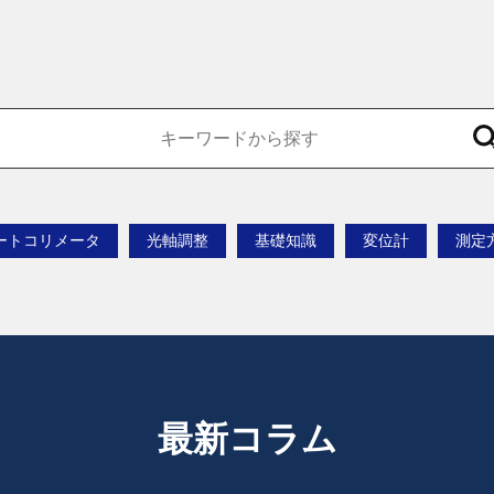
ートコリメータ
光軸調整
基礎知識
変位計
測定
最新コラム