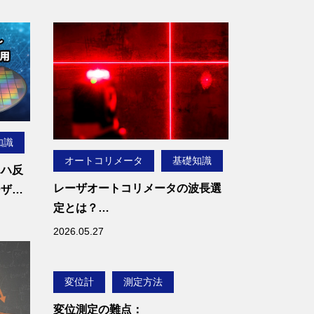
い場合があります。
そのような場合に有効なの
が、非接触かつ高精度な角度
測定が可能なオートコリメー
タです。オートコリメータを
用いることで、対象面の微小
な傾きを測定し、平面度や平
行度を高精度に評価できま
知識
オートコリメータ
基礎知識
す。
エハ反
本記事では、JISにおける平面
レーザオートコリメータの波長選
ーザオ
度の定義や代表的な平面度測
定とは？
定方法を解説するとともに、
赤・青・赤外レーザの違いを解説
2026.05.27
レーザオートコリメータによ
る平面度・平行度測定の原理
とメリットをご紹介します。
変位計
測定方法
変位測定の難点：