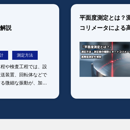
平面度測定とは？
で解説
コリメータによる
計
測定方法
工程や検査工程では、設
搬送装置、回転体などで
する微細な振動が、加工
や製品品質に影響を及ぼ
とがあります。しかし、
では振動の大きさや変化
量的に把握することは難
、作業者の経験や感覚に