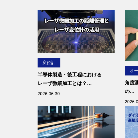
依存
す。
そこ
ザ変
す。
高精
で、
数値
変位計
オ
本記
半導体製造・後工程における
用い
角度
レーザ微細加工とは？
や、
の
距離管理の課題とレーザ変位計の
2026.06.30
のポ
長所
活用
2026.
ータ
リッ
する
注意
す。