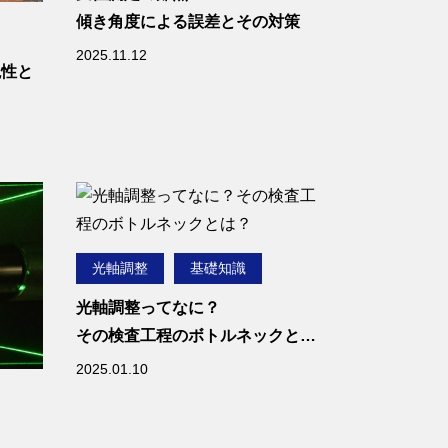
【この記事でわかること】
傾き角度による誤差とその対策
・平面度とは何か
2025.11.12
・平面度測定の主な方法
現性と
・オートコリメータによる平
面度測定の原理
解説
・平面度・平行度測定にオー
トコリメータが適している理
由
光軸調整
基礎知識
光軸調整ってなに？
その検査工程のボトルネックと
は？
2025.01.10