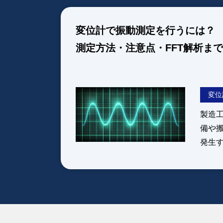
変位計で振動測定を行うには？
測定方法・注意点・FFT解析ま
変位
製造
備や
発生
精度
すこ
目視
を定
しく