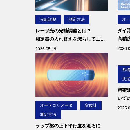
【こ
・レ
する
オ
光軸調整
測定方法
・振
ダイ
レーザ光の光軸調整とは？
めの
高精
測定器の入れ替えを減らして工程
・変
実現
を簡略化する方法を解説
2026.0
2026.05.19
数を求
・振
位計
基
測
精密
いて
オートコリメータ
変位計
2025.
測定方法
ラップ盤の上下平行度を測るに