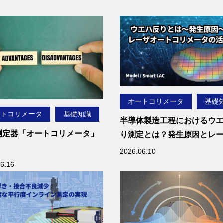
した評価になりがちで
で活用されるのが、レー
位計による非接触測定で
対象物の変位を高速かつ
度に連続測定すること
振動の大きさや周波数を
として把握できます。
オートコリメータ
基礎
ートコリメータ
基礎知識
事では、レーザ変位計を
半導体製造工程におけるウ
て振動を測定する方法
測定器「オートコリメータ」
り測定とは？発生原因とレ
安定した測定を行うため
ートコリメータの
2026.06.10
イント、取得した変位デ
・短所とは？高精度測定のメ
活用方法
06.16
から振動の周波数を解析
トと
方法について解説しま
点を解説