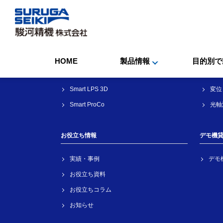
製品情報
目的別
Smart LAC
傾き
HOME
製品情報
目的別で
Smart LPS 1D
距離
Smart LPS 3D
変位
Smart ProCo
光軸
お役立ち情報
デモ機
実績・事例
デモ
お役立ち資料
お役立ちコラム
お知らせ