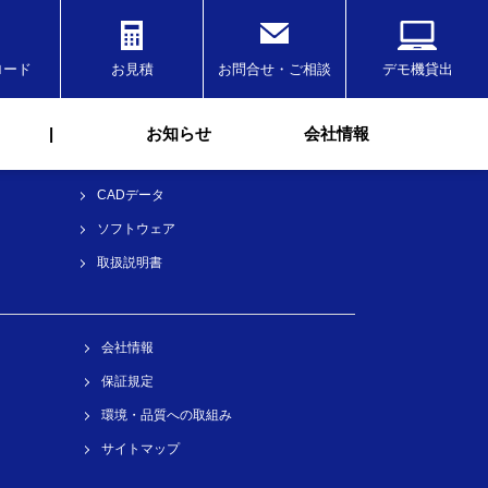
ロード
お見積
お問合せ・ご相談
デモ機貸出
ダウンロード
カタログ
|
お知らせ
会社情報
テクニカルガイド
CADデータ
ソフトウェア
取扱説明書
会社情報
保証規定
環境・品質への取組み
サイトマップ