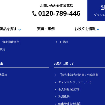
お問い合わせ直通電話
0120-789-446
ダウン
で製品を探す
お問合せ
角度測定
製品資料ダウンロード
製品を探す
実績・事例
お役立ち情報
・変位測定
お問合せ・ご相談
・角度同時測定
お見積
測定
貸出
お取引に関して
機貸出
「該当/非該当判定書」作成依頼
キャンセルポリシー(PDF)
個人情報保護方針
利用規約
輸出管理規制対応