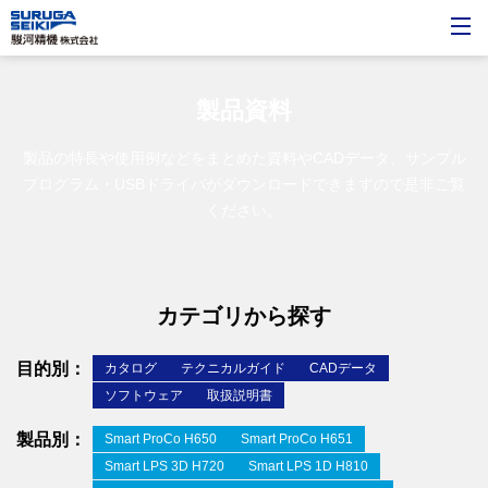
製品資料
製品の特長や使用例などをまとめた資料やCADデータ、サンプル
プログラム・USBドライバが
ダウンロードできますので是非ご覧
ください。
カテゴリから探す
目的別：
カタログ
テクニカルガイド
CADデータ
ソフトウェア
取扱説明書
製品別：
Smart ProCo H650
Smart ProCo H651
Smart LPS 3D H720
Smart LPS 1D H810