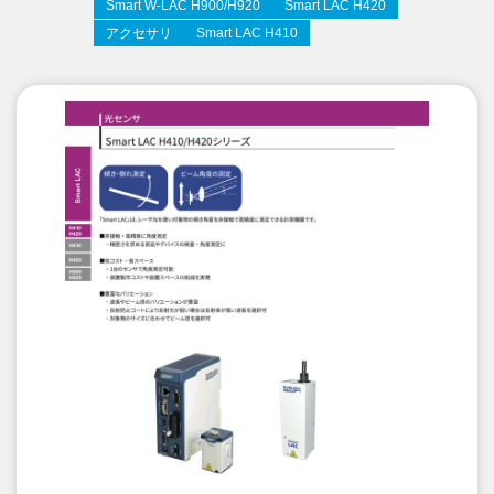
Smart W-LAC H900/H920
Smart LAC H420
アクセサリ
Smart LAC H410