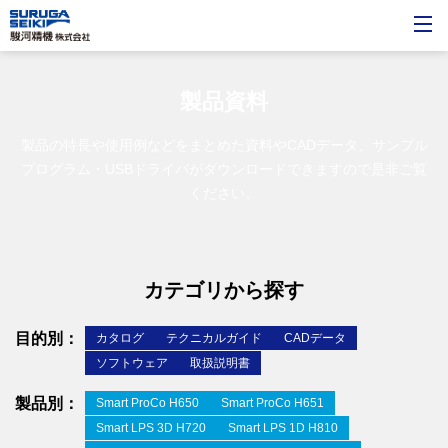
製品資料
製品の特長や使用例などをまとめた資料やCADデータ、サンプル
プログラム・USBドライバが
ダウンロードできますので是非ご覧
ください。
カテゴリから探す
目的別：
カタログ
テクニカルガイド
CADデータ
ソフトウェア
取扱説明書
製品別：
Smart ProCo H650
Smart ProCo H651
Smart LPS 3D H720
Smart LPS 1D H810