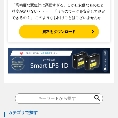
「高精度な変位計は高価すぎる。​しかし安価なものだと
精度が足りない・・・」 「うちのワークを安定して測定
できるの？」 このようなお困りごとはございませんか？
駿河精機の変位計「Smart LPS」は、お客様のお困りご
とを解決し、 低コスト・省スペース・短時間にて高精度
資料をダウンロード
な測定を実現します。 詳細にご興味がある方はぜひダウ
ンロードしてご覧ください。
カテゴリで探す