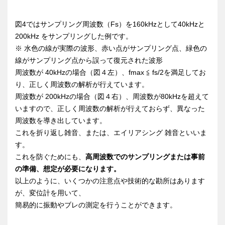
図4ではサンプリング周波数（Fs）を160kHzとして40kHzと
200kHz をサンプリングした例です。
※ 水色の線が実際の波形、赤い点がサンプリング点、緑色の
線がサンプリング点から誤って復元された波形
周波数が 40kHzの場合（図４左）、fmax ≦ fs/2を満足してお
り、正しく周波数の解析が行えています。
周波数が 200kHzの場合（図４右）、周波数が80kHzを超えて
いますので、正しく周波数の解析が行えておらず、異なった
周波数を導き出しています。
これを折り返し雑音、または、エイリアシング 雑音といいま
す。
これを防ぐためにも、
高周波数でのサンプリングまたは事前
の準備、想定が必要になります。
以上のように、いくつかの注意点や技術的な勘所はあります
が、変位計を用いて、
簡易的に振動やブレの測定を行うことができます。