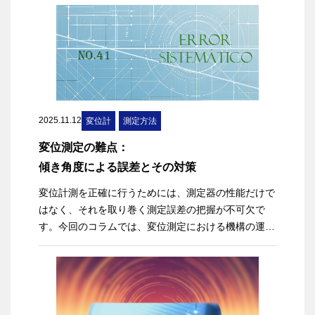
けでも、加工精度や歩留まりに大きな影響を及ぼしま
す。そのため、加工中の距離を高精度かつリアルタイ
ムに測定・制御することが重要です。
本記事では、半導体製造・後工程におけるレーザ微細
加工の概要や最新動向を解説するとともに、レーザ微
細加工における距離管理の課題と、レーザ変位計を活
用した測定方法について紹介します。
2025.11.12
変位計
測定方法
変位測定の難点：
傾き角度による誤差とその対策
変位計測を正確に行うためには、測定器の性能だけで
はなく、それを取り巻く測定誤差の把握が不可欠で
す。今回のコラムでは、変位測定における機構の運動
が原因になる系統誤差と、その解決方法についてのお
話です。