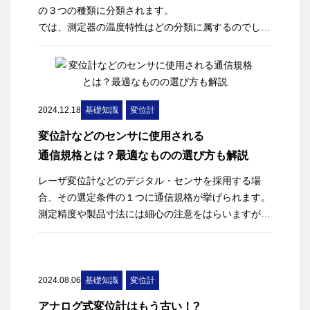
の３つの種類に分類されます。
では、測定器の温度特性はどの分類に属するのでしょ
うか？
少々唐突ですが、この「温度特性」の話題は、精密計
測の現場でしばしば議論の的となります。本コラムで
は、精密測定における環境温度変化の影響とその重要
2024.12.18
基礎知識
変位計
性、そしてその対応について考察していきます。
変位計などのセンサに使用される
通信規格とは？最適なものの選び方も解説
レーザ変位計などのデジタル・センサを採用する場
合、その選定条件の１つに通信規格が挙げられます。
測定精度や製品寸法には細心の注意をはらいますが、
それらセンサが手持ちのPCやPLCと難なく通信でき
るのかを不明瞭にしたまま購入してしまうと、装置シ
ーケンスの自動化や、モータのクローズループ制御シ
ステムの構築で苦労してしまうことがあります。
2024.08.06
基礎知識
変位計
今回は、日本で代表的な産業用通信規格の種類と違い
アナログ式変位計はもう古い！?