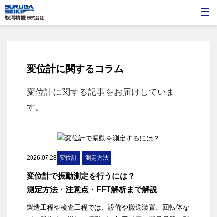
変位計
に関するコラム
変位計
に関する記事をお届けしていま
す。
2026.07.28
変位計
測定方法
変位計で振動測定を行うには？
測定方法・注意点・FFT解析まで解説
製造工程や検査工程では、設備や搬送装置、回転体な