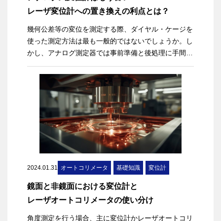
について触れ、センサの通信規格へのお悩みを解決し
レーザ変位計への置き換えの利点とは？
ます。
幾何公差等の変位を測定する際、ダイヤル・ケージを
使った測定方法は最も一般的ではないでしょうか。し
かし、アナログ測定器では事前準備と後処理に手間が
かかるという課題があります。本記事では、アナログ
測定器からデジタル化を進める利点をご紹介します。
2024.01.31
オートコリメータ
基礎知識
変位計
鏡面と非鏡面における変位計と
レーザオートコリメータの使い分け
角度測定を行う場合、主に変位計かレーザオートコリ