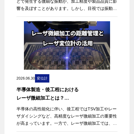
どで発生する微細な振動が、加工精度や製品品質に影
響を及ぼすことがあります。しかし、目視では振動の
大きさや変化を定量的に把握することは難しく、作業
者の経験や感覚に依存した評価になりがちです。
そこで活用されるのが、レーザ変位計による非接触測
定です。対象物の変位を高速かつ高精度に連続測定す
ることで、振動の大きさや周波数を数値として把握で
きます。
本記事では、レーザ変位計を用いて振動を測定する方
法や、安定した測定を行うためのポイント、取得した
変位データから振動の周波数を解析する方法について
2026.06.30
変位計
解説します。
半導体製造・後工程における
【この記事でわかること】
レーザ微細加工とは？
・レーザ変位計で振動を測定する仕組み
距離管理の課題とレーザ変位計の活用
半導体の高性能化に伴い、後工程ではTSV加工やレー
・振動を安定して測定するためのポイント
ザダイシングなど、高精度なレーザ微細加工の重要性
・変位データから振動の周波数を求めるFFT解析の基
が高まっています。一方で、レーザ微細加工では、レ
礎
ーザヘッドと加工対象との距離がわずかに変化するだ
・振動測定に適したレーザ変位計の選び方