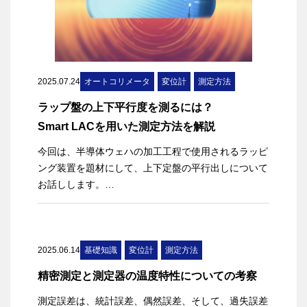
2025.07.24
オートコリメータ
変位計
測定方法
ラップ盤の上下平行度を測るには？
Smart LACを用いた測定方法を解説
今回は、半導体ウェハの加工工程で使用されるラッピ
ング装置を題材にして、上下定盤の平行出しについて
お話しします。
従来の変位計を用いた測定方法とレーザオートコリメ
ータ（LAC）を用いた測定方法を比較し、さらに
Smart LACを応用した測定方法で、より簡単に同じ結
2025.06.14
基礎知識
変位計
測定方法
果を得られる方法をご紹介します。
精密測定と測定器の温度特性についての考察
測定誤差は、統計誤差、偶然誤差、そして、過失誤差