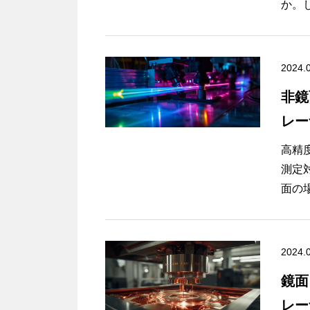
か。
する
差の
特に
2024.
に測
非鏡
で、
レー
触で
本記
高精
タを
測定
解説
面の
ート
【こ
から
・オ
2024.
・角
・角
鏡面
・角
レー