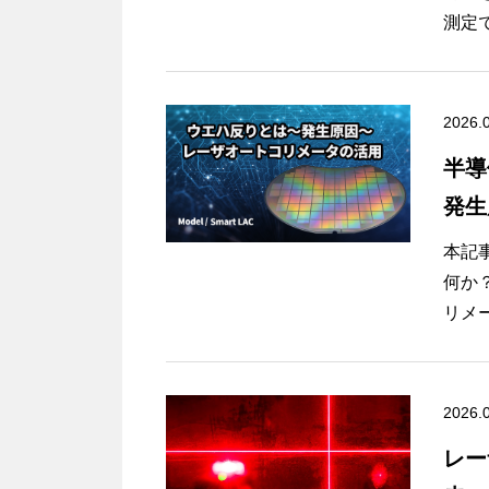
る平
測定
測定
【こ
・平
一方
2026.
・平
って
・オ
半導
反射
・平
発生
その
由
・測
活用
本記
・必
何か
・レ
リメ
・ビ
しま
を考
近年
エハ
2026.
本記
Ga
ト・
レー
ます