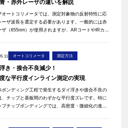
青・赤外レーザの違いを解説
arpage）」は、露光プロセスのフォーカスずれや搬送
ブル、最終的な歩留まり低下を引き起こす深刻なボト
ザオートコリメータでは、測定対象物の反射特性に応
ックとなっています。今、製造現場では「いかに速
レーザ波長を選定する必要があります。一般的には赤
正確に反りを評価するか」が問われています。
ーザ（655nm）が使用されますが、ARコートやIRカッ
ィルタが施された光学部品では、赤外・青レーザが必
なる場合があります。
ため、測定対象に応じて赤外・青など異なるレーザ波
オートコリメータ
測定方法
05.11
使い分けることが重要です。
浮き・接合不良減少！
度な平行度インライン測定の実現
事では、以下について解説します。
ーザオートコリメータで波長選定が必要な理由
体ボンディング工程で発生するダイ浮きや接合不良の
外・赤・青レーザそれぞれの特徴
は、チップと基板間のわずかな平行度ズレです。特に
定対象別の適切なレーザの選び方
ップチップボンディングでは、高密度・微細化の進展
切な波長に対応したレーザオートコリメータのメリッ
りミクロンレベルの傾きが品質に直結し、従来の測
検査手法では見逃せない課題となっています。 この課