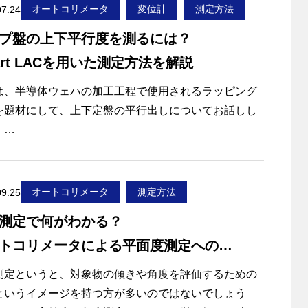
対する有効なアプローチが、ボンディング工程内でリ
オートコリメータ
変位計
測定方法
07.24
タイムに状態を把握する「平行度測定のインライン
プ盤の上下平行度を測るには？
です。非接触で傾きを高精度に測定し、その場で補正
art LACを用いた測定方法を解説
ことで、不良の未然防止と安定した接合品質の両立が
になります。
は、半導体ウェハの加工工程で使用されるラッピング
を題材にして、上下定盤の平行出しについてお話しし
事では、フリップチップボンディングを中心に、ボン
。
ング工程における平行度測定の重要性とインライン測
必要性、さらにレーザオートコリメータを用いた具体
の変位計を用いた測定方法とレーザオートコリメータ
測定方法について解説します。品質改善や歩留まり向
C）を用いた測定方法を比較し、さらにSmart LACを
オートコリメータ
測定方法
09.25
検討している方に向けて、実務に直結するポイントを
した測定方法で、より簡単に同じ結果を得られる方法
しています。
測定で何がわかる？
紹介します。
トコリメータによる平面度測定への
方法を解説
測定というと、対象物の傾きや角度を評価するための
というイメージを持つ方が多いのではないでしょう