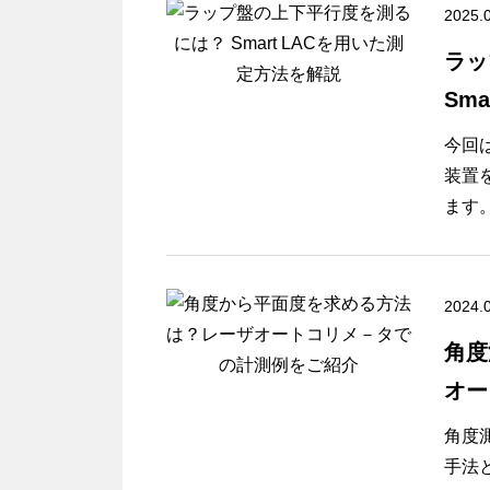
題に
2025.
アル
ラッ
化」
Sm
する
可能
今回
装置
本記
ます
ディ
定の
従来
的な
（LA
2024.
上を
応用
整理
角度
をご
オー
活用
角度
手法