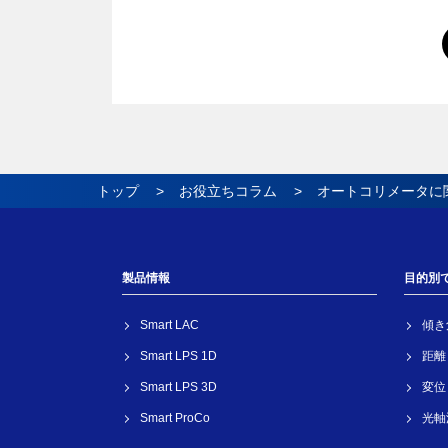
トップ
お役立ちコラム
オートコリメータ
に
製品情報
目的別
Smart LAC
傾き
Smart LPS 1D
距離
Smart LPS 3D
変位
Smart ProCo
光軸