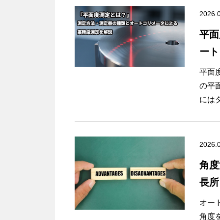
2026.
平面
ート
平面
の平
には
が、
い場
その
2026.
定が
角度
いる
長所
度を
本記
注意
オー
定方
角度