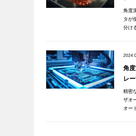
角度
タが
分け
の場
とレ
2024.
角度
レー
精密
ザオ
オー
しょ
での