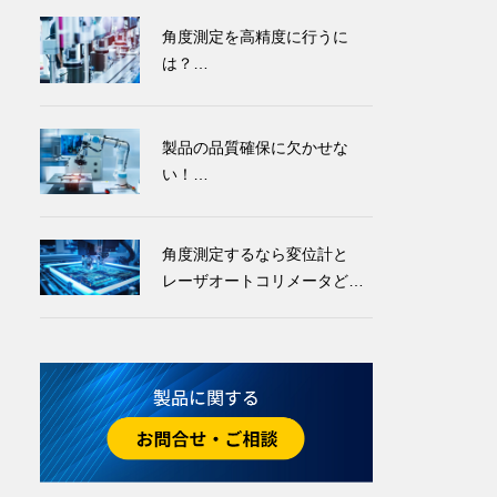
角度測定を高精度に行うに
は？
測定方法と機器の種類をご紹
介
製品の品質確保に欠かせな
い！
受入検査とは？ 目的・基準を
紹介
角度測定するなら変位計と
レーザオートコリメータどっ
ちが良い？