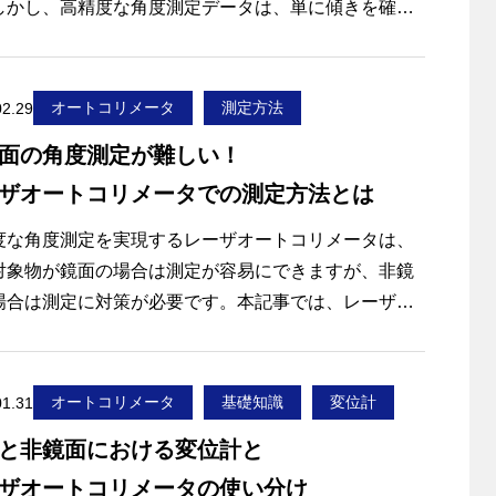
しかし、高精度な角度測定データは、単に傾きを確認
だけでなく、平面度や平行度、直角度といった幾何公
評価にも活用できます。
レーザオートコリメータは、微小な角度変化を高精度
オートコリメータ
測定方法
02.29
定できるため、取得した角度データを活用すること
面の角度測定が難しい！
従来は変位計や三次元測定機で行っていた評価を非接
ザオートコリメータでの測定方法とは
実施できる場合があります。
事では、レーザオートコリメータによる角度測定デー
度な角度測定を実現するレーザオートコリメータは、
活用し、平面度を評価する考え方や測定方法について
対象物が鏡面の場合は測定が容易にできますが、非鏡
します。
場合は測定に対策が必要です。本記事では、レーザオ
コリメータで非鏡面の角度を測定するのが難しい理由
の記事でわかること】
、実際に測定する際の対策を解説します。
ートコリメータで取得できるデータ
オートコリメータ
基礎知識
変位計
01.31
度測定から評価できる幾何公差
度測定データから平面度を求める方法
と非鏡面における変位計と
度測定を活用した平面度測定のメリット
ザオートコリメータの使い分け