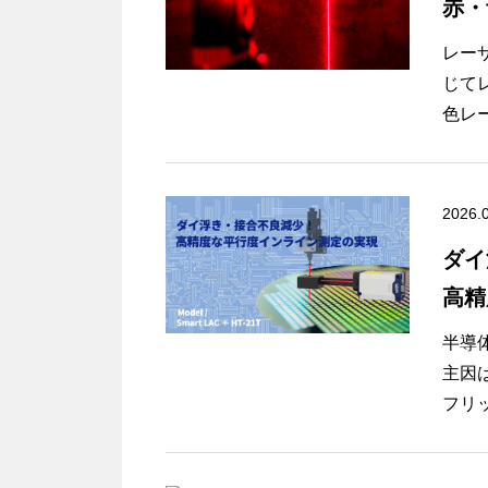
赤・
（W
トラ
レー
ルネ
じて
く、
色レ
トフ
要に
その
2026.
長を
ダイ
高精
本記
・レ
半導
・赤
主因
・測
フリ
・適
によ
ト
定・