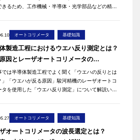
面度・平行度測定の原理とメリットをご紹介します。
できるため、工作機械・半導体・光学部品などの精密
で広く使用されています。
の記事でわかること】
面度とは何か
で、測定対象物の反射特性や使用する光源の波長によ
オートコリメータ
基礎知識
06.10
面度測定の主な方法
は、測定条件に制約が生じる場合もあります。特に乱
ートコリメータによる平面度測定の原理
体製造工程におけるウエハ反り測定とは？
する表面や透明ガラスなどでは注意が必要です。
面度・平行度測定にオートコリメータが適している理
原因とレーザオートコリメータの
ため、オートコリメータを選定する際は、
定対象物の材質
方法
事では半導体製造工程でよく聞く「ウエハの反りとは
要な測定精度
？」「ウエハが反る原因」駿河精機のレーザオートコ
ーザ波長
ータを使用した「ウエハ反り測定」について解説いた
ーム径
す。
慮した機種選定が重要になります。
の半導体製造において、デバイスの高性能化に伴うウ
の薄化や大口径化、さらにはSiC（炭化ケイ素）や
オートコリメータ
基礎知識
05.27
事では、オートコリメータの仕組みから、導入メリッ
N（窒化ガリウム）といった新材料の採用が加速してい
短所・注意点までをわかりやすく解説します。
ザオートコリメータの波長選定とは？
。これに伴い、製造工程で生じる「ウエハの反り